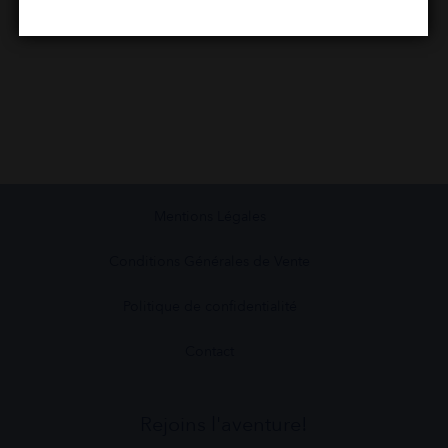
POIDS
1 kg
Mentions Légales
Conditions Générales de Vente
Politique de confidentialité
Contact
Rejoins l'aventure!